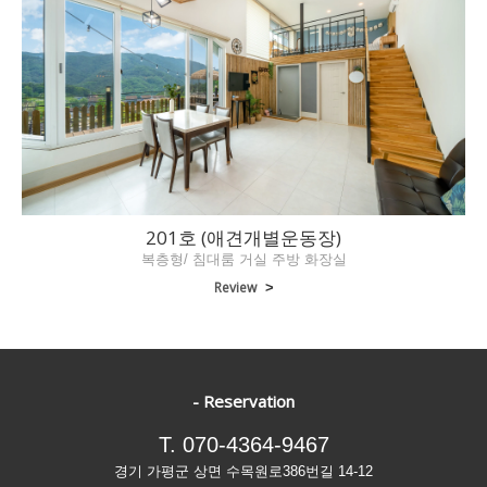
201호 (애견개별운동장)
복층형/ 침대룸 거실 주방 화장실
Review
>
- Reservation
T. 070-4364-9467
경기 가평군 상면 수목원로386번길 14-12