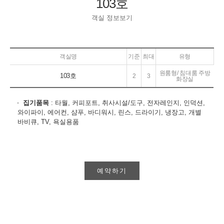
103호
객실 정보보기
객실명
기준
최대
유형
원룸형/ 침대룸 주방
103호
2
3
화장실
집기품목
: 타월, 커피포트, 취사시설/도구, 전자레인지, 인덕션,
와이파이, 에어컨, 샴푸, 바디워시, 린스, 드라이기, 냉장고, 개별
바비큐, TV, 욕실용품
예약하기