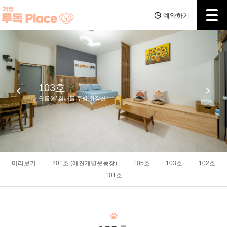
예약하기
103호
원룸형/ 침대룸 주방 화장실
미리보기
201호 (애견개별운동장)
105호
103호
102호
101호