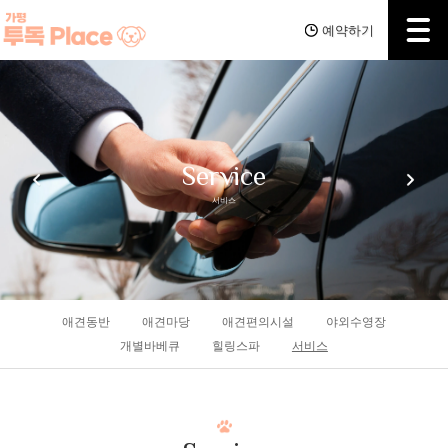
예약하기
Service
서비스
애견동반
애견마당
애견편의시설
야외수영장
개별바베큐
힐링스파
서비스